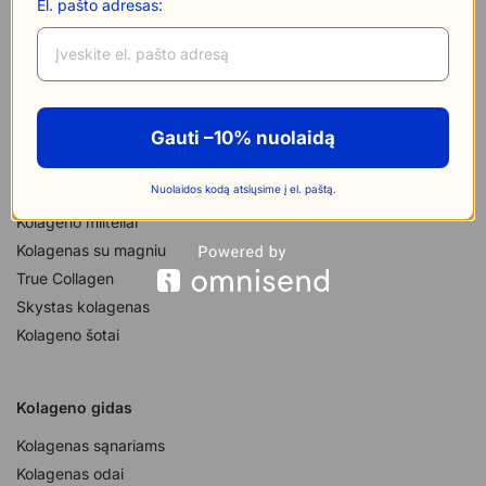
El. pašto adresas:
I-V 09:00 – 18:00
Prekės
Gauti –10% nuolaidą
Kolageno papildai
Nuolaidos kodą atsiųsime į el. paštą.
Geriamas kolagenas
Kolageno milteliai
Kolagenas su magniu
True Collagen
Skystas kolagenas
Kolageno šotai
Kolageno gidas
Kolagenas sąnariams
Kolagenas odai