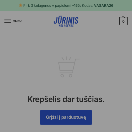
Pirk 3 kolagenus =
papidlomi -15%
Kodas:
VASARA26
MENU
0
Krepšelis dar tuščias.
Grįžti į parduotuvę