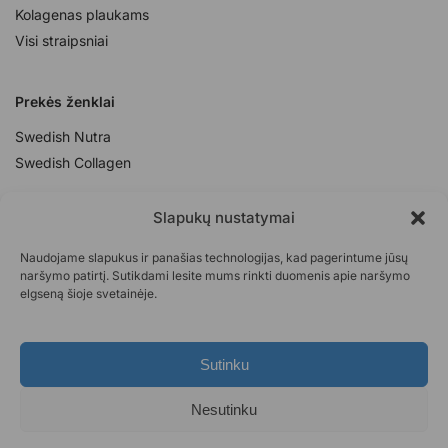
Kolagenas plaukams
Visi straipsniai
Prekės ženklai
Swedish Nutra
Swedish Collagen
El. parduotuvė
Slapukų nustatymai
Kontaktai
Naudojame slapukus ir panašias technologijas, kad pagerintume jūsų
Apie mus
naršymo patirtį. Sutikdami lesite mums rinkti duomenis apie naršymo
elgseną šioje svetainėje.
Privatumo nuostatos
Grąžinimo sąlygos
Parduotuvės taisyklės
Sutinku
© 2026 JūrinisKolagenas.lt. Visos teisės saugomos įstatymo.
Nesutinku